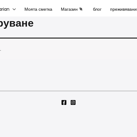
arian
Моята сметка
Магазин
блог
преживявани
руване
.