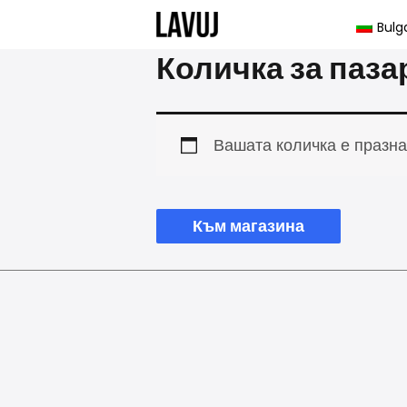
Преминаване
Bulg
към
Количка за паза
съдържанието
Вашата количка е празна
Към магазина