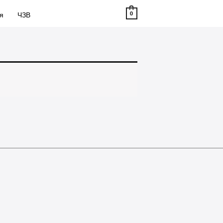
0
я
ЧЗВ