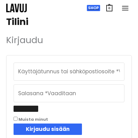
Siirry
SHOP
0
sisältöön
Tilini
Kirjaudu
Muista minut
Kirjaudu sisään