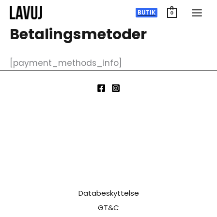
Spring
BUTIK
0
til
Betalingsmetoder
indhold
[payment_methods_info]
Databeskyttelse
GT&C