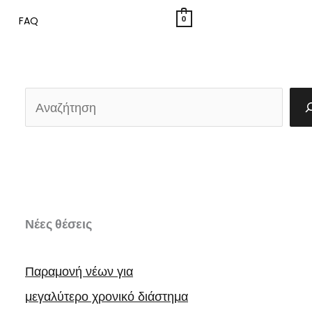
0
FAQ
Α
ν
α
ζ
ή
Νέες θέσεις
τ
η
Παραμονή νέων για
σ
μεγαλύτερο χρονικό διάστημα
η