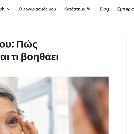
ek
Ο λογαριασμός μου
Κατάστημα
Blog
Εμπειρία
ου: Πώς
ι τι βοηθάει