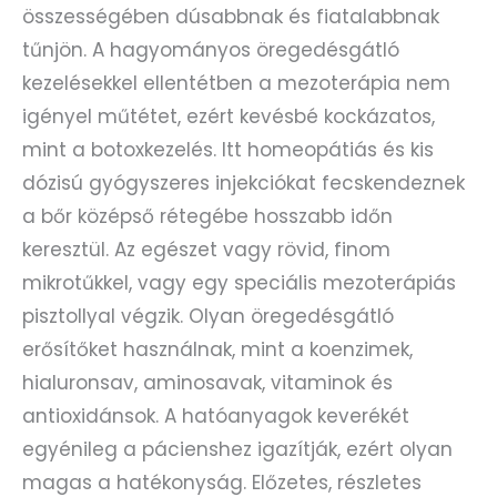
összességében dúsabbnak és fiatalabbnak
tűnjön. A hagyományos öregedésgátló
kezelésekkel ellentétben a mezoterápia nem
igényel műtétet, ezért kevésbé kockázatos,
mint a botoxkezelés. Itt homeopátiás és kis
dózisú gyógyszeres injekciókat fecskendeznek
a bőr középső rétegébe hosszabb időn
keresztül. Az egészet vagy rövid, finom
mikrotűkkel, vagy egy speciális mezoterápiás
pisztollyal végzik. Olyan öregedésgátló
erősítőket használnak, mint a koenzimek,
hialuronsav, aminosavak, vitaminok és
antioxidánsok. A hatóanyagok keverékét
egyénileg a pácienshez igazítják, ezért olyan
magas a hatékonyság. Előzetes, részletes