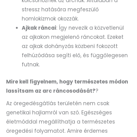
kölcsönöznek az arcnak. Általában a
stressz hatására megfeszülő
homlokizmok okozzák.
Ajkak ráncai
: Így nevezik a közvetlenül
az ajkakon megjelenő ráncokat. Ezeket
az ajkak dohányzás közbeni fokozott
felhúzódása segíti elő, és függőlegesen
futnak.
Mire kell figyelnem, hogy természetes módon
lassítsam az arc ráncosodását?
?
Az öregedésgátlás területén nem csak
genetikai hajlamról van szó. Egészséges
életmóddal megállíthatja a természetes
öregedési folyamatot. Amire érdemes