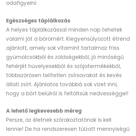
odafigyelni:
Egészséges táplálkozás
A helyes táplálkozással minden nap tehetek
valami jót a bőrömért. Kiegyensúlyozott étrend
ajánlott, amely sok vitamint tartalmaz friss
gyümölcsökből és zöldségekből, jó minőségű
fehérjét hüvelyesekből és szójatermékekből,
többszörösen telítetlen zsírsavakat és kevés
állati zsírt. Ajánlatos továbbá sok vizet inni,
hogy a bőrt belülről is feltöltsük nedvességgel!
A lehető legkevesebb méreg
Persze, az életnek szórakoztatónak is kell
lennie! De ha rendszeresen túlzott mennyiségű