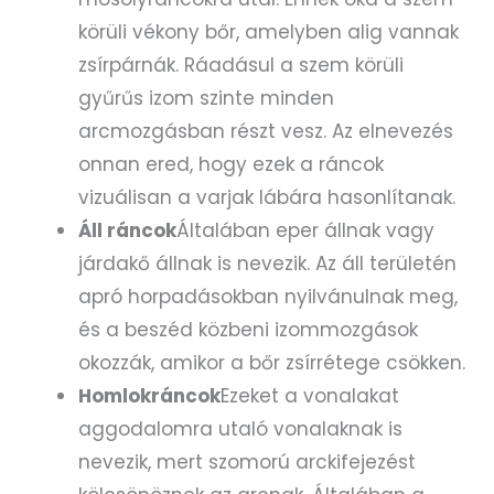
körüli vékony bőr, amelyben alig vannak
zsírpárnák. Ráadásul a szem körüli
gyűrűs izom szinte minden
arcmozgásban részt vesz. Az elnevezés
onnan ered, hogy ezek a ráncok
vizuálisan a varjak lábára hasonlítanak.
Áll ráncok
Általában eper állnak vagy
járdakő állnak is nevezik. Az áll területén
apró horpadásokban nyilvánulnak meg,
és a beszéd közbeni izommozgások
okozzák, amikor a bőr zsírrétege csökken.
Homlokráncok
Ezeket a vonalakat
aggodalomra utaló vonalaknak is
nevezik, mert szomorú arckifejezést