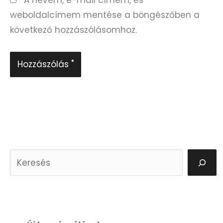
weboldalcímem mentése a böngészőben a
következő hozzászólásomhoz.
K
e
r
e