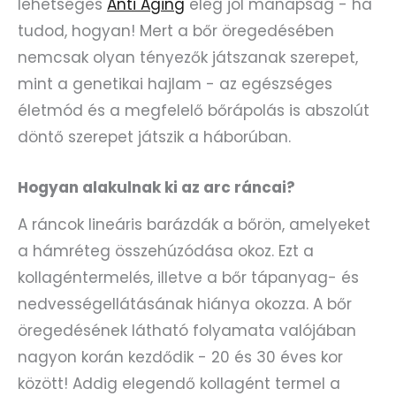
lehetséges
Anti Aging
elég jól manapság - ha
tudod, hogyan! Mert a bőr öregedésében
nemcsak olyan tényezők játszanak szerepet,
mint a genetikai hajlam - az egészséges
életmód és a megfelelő bőrápolás is abszolút
döntő szerepet játszik a háborúban.
Hogyan alakulnak ki az arc ráncai?
A ráncok lineáris barázdák a bőrön, amelyeket
a hámréteg összehúzódása okoz. Ezt a
kollagéntermelés, illetve a bőr tápanyag- és
nedvességellátásának hiánya okozza. A bőr
öregedésének látható folyamata valójában
nagyon korán kezdődik - 20 és 30 éves kor
között! Addig elegendő kollagént termel a