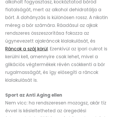
alkoholt fogyasztasz, kockáztatod bőröd
fiatalságát, mert az alkohol dehidratálja a
bőrt. A dohányzás is különösen rossz. A nikotin
méreg a bőr számára. Ráadásul az ajkak
rendszeres összeszorítása fokozza az
úgynevezett ajakráncok kialakulását, és
Ráncok a száj körül
. Ezenkívül az ipari cukrot is
kerülni kell, amennyire csak lehet, mivel a
glikációs végtermékek révén csökkenti a bőr
rugalmasságát, és így elősegíti a ráncok
kialakulását is.
Sport az Anti Aging ellen
Nem vicc: ha rendszeresen mozogsz, akár tíz
évvel is késleltetheted az öregedési