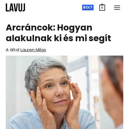
Ugrás
BOLT
0
a
tartalomra
Arcráncok: Hogyan
alakulnak ki és mi segít
A által
Lauren Milas