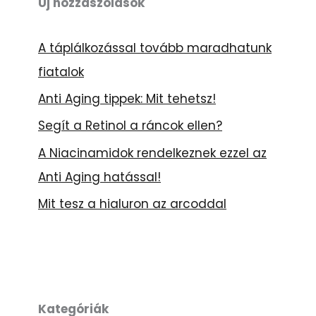
s
Új hozzászólások
é
A táplálkozással tovább maradhatunk
s
fiatalok
Anti Aging tippek: Mit tehetsz!
Segít a Retinol a ráncok ellen?
A Niacinamidok rendelkeznek ezzel az
Anti Aging hatással!
Mit tesz a hialuron az arcoddal
Kategóriák