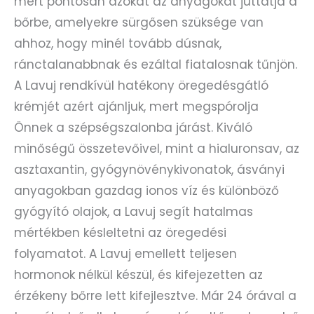
mert pontosan azokat az anyagokat juttatja a
bőrbe, amelyekre sürgősen szüksége van
ahhoz, hogy minél tovább dúsnak,
ránctalanabbnak és ezáltal fiatalosnak tűnjön.
A Lavuj rendkívül hatékony öregedésgátló
krémjét azért ajánljuk, mert megspórolja
Önnek a szépségszalonba járást. Kiváló
minőségű összetevőivel, mint a hialuronsav, az
asztaxantin, gyógynövénykivonatok, ásványi
anyagokban gazdag ionos víz és különböző
gyógyító olajok, a Lavuj segít hatalmas
mértékben késleltetni az öregedési
folyamatot. A Lavuj emellett teljesen
hormonok nélkül készül, és kifejezetten az
érzékeny bőrre lett kifejlesztve. Már 24 órával a