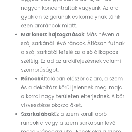
nagyon koncentráltak vagyunk. Az arc
gyakran szigorúnak és komolynak tűnik
ezen arcráncok miatt.
Marionett hajtogatások
: Más néven a
száj sarkánál lévő ráncok. Átlósan futnak
a száj sarkától lefelé az alsó állkapocs
széléig. Ez ad az arckifejezésnek valami
szomorúságot.
Ráncok
Általában először az arc, a szem
és a dekoltázs körül jelennek meg, majd
a korral nagy területen elterjednek. A bőr
vízvesztése okozza őket.
Szarkalábak
Ez a szem körüli apró
ráncokra vagy a szem sarkában lévő
mosolyráncokra utal. Ennek oka a szem