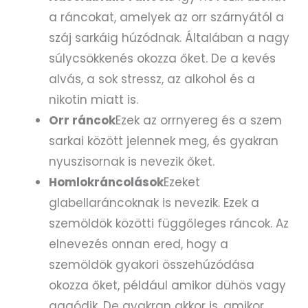
a ráncokat, amelyek az orr szárnyától a
száj sarkáig húzódnak. Általában a nagy
súlycsökkenés okozza őket. De a kevés
alvás, a sok stressz, az alkohol és a
nikotin miatt is.
Orr ráncok
Ezek az orrnyereg és a szem
sarkai között jelennek meg, és gyakran
nyuszisornak is nevezik őket.
Homlokráncolások
Ezeket
glabellaráncoknak is nevezik. Ezek a
szemöldök közötti függőleges ráncok. Az
elnevezés onnan ered, hogy a
szemöldök gyakori összehúzódása
okozza őket, például amikor dühös vagy
aggódik. De gyakran akkor is, amikor