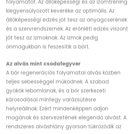
folyamatot. Az állóképességi és az izomtréning
kiegyensúlyozott keveréke az optimális. Az
állóképességi edzés jót tesz az anyagcserének
és a szervrendszernek. Az erőnléti edzés viszont
jót tesz az izmoknak. Az izmok pedig
önmagukban is feszesítik a bőrt.
Az alvás mint csodafegyver
A bőr regenerációs folyamatai alvás közben
teljes sebességgel működnek. A szabad
gyökök lebomlanak, és a bőr szerkezeti
károsodásai mintegy varázsütésre
helyreállnak. Ezért mindenképpen adjon
magának és szervezetének elegendő alvást. A
rendszeres alváshiány gyorsan tükröződik az