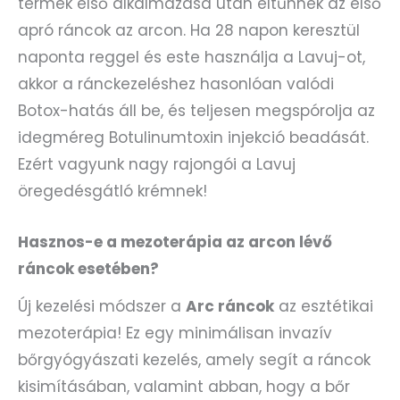
termék első alkalmazása után eltűnnek az első
apró ráncok az arcon. Ha 28 napon keresztül
naponta reggel és este használja a Lavuj-ot,
akkor a ránckezeléshez hasonlóan valódi
Botox-hatás áll be, és teljesen megspórolja az
idegméreg Botulinumtoxin injekció beadását.
Ezért vagyunk nagy rajongói a Lavuj
öregedésgátló krémnek!
Hasznos-e a mezoterápia az arcon lévő
ráncok esetében?
Új kezelési módszer a
Arc ráncok
az esztétikai
mezoterápia! Ez egy minimálisan invazív
bőrgyógyászati kezelés, amely segít a ráncok
kisimításában, valamint abban, hogy a bőr