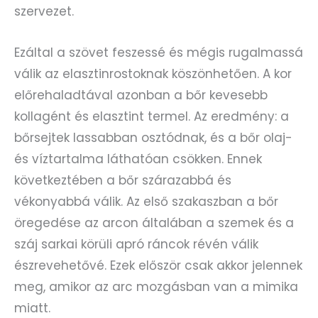
szervezet.
Ezáltal a szövet feszessé és mégis rugalmassá
válik az elasztinrostoknak köszönhetően. A kor
előrehaladtával azonban a bőr kevesebb
kollagént és elasztint termel. Az eredmény: a
bőrsejtek lassabban osztódnak, és a bőr olaj-
és víztartalma láthatóan csökken. Ennek
következtében a bőr szárazabbá és
vékonyabbá válik. Az első szakaszban a bőr
öregedése az arcon általában a szemek és a
száj sarkai körüli apró ráncok révén válik
észrevehetővé. Ezek először csak akkor jelennek
meg, amikor az arc mozgásban van a mimika
miatt.