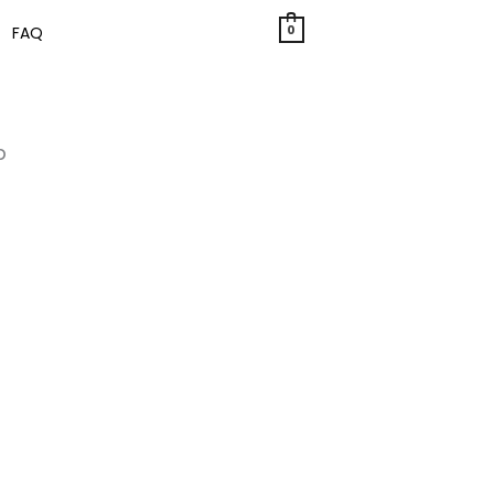
0
FAQ
b