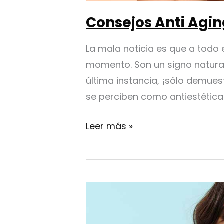
Consejos Anti Agin
La mala noticia es que a todo 
momento. Son un signo natural 
última instancia, ¡sólo demues
se perciben como antiestética
Consejos
Leer más »
Anti
Aging:
Lo
que
puedes
hacer