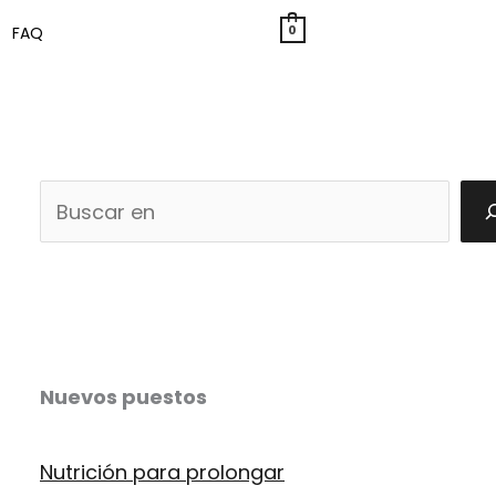
0
FAQ
B
u
s
c
a
Nuevos puestos
r
Nutrición para prolongar