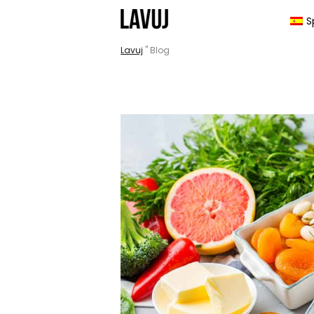
Ir
S
al
Lavuj
"
Blog
contenido