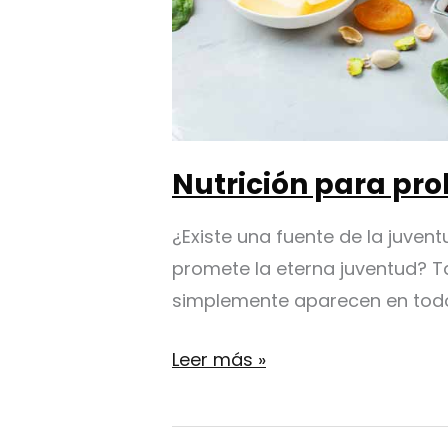
Nutrición para pro
¿Existe una fuente de la juven
promete la eterna juventud? Ta
simplemente aparecen en todos 
Nutrición
Leer más »
para
prolongar