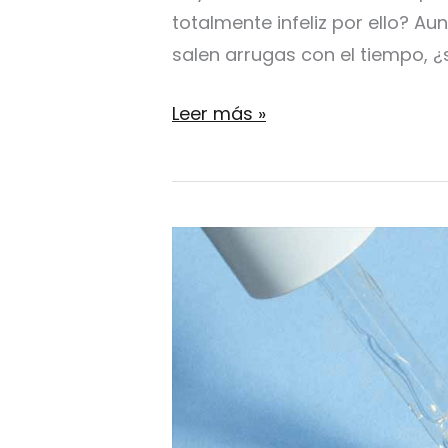
totalmente infeliz por ello? A
salen arrugas con el tiempo, ¿s
¿Ayuda
Leer más »
el
Retinol
a
anti
arrugas?