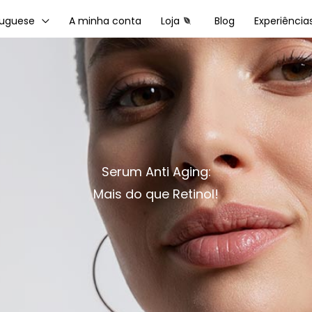
tuguese
A minha conta
Loja
Blog
Experiência
Serum Anti Aging:
Mais do que Retinol!