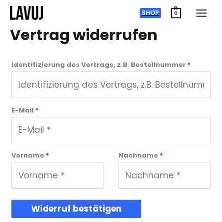
Zum
SHOP
0
Inhalt
Vertrag widerrufen
springen
Identifizierung des Vertrags, z.B. Bestellnummer
*
E-Mail
*
E
Vorname
*
Nachname
*
-
M
a
i
Widerruf bestätigen
l