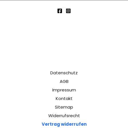
(
w
i
e
d
e
r
h
o
l
Datenschutz
e
AGB
n
Impressum
)
Kontakt
Sitemap
*
Widerrufsrecht
Vertrag widerrufen