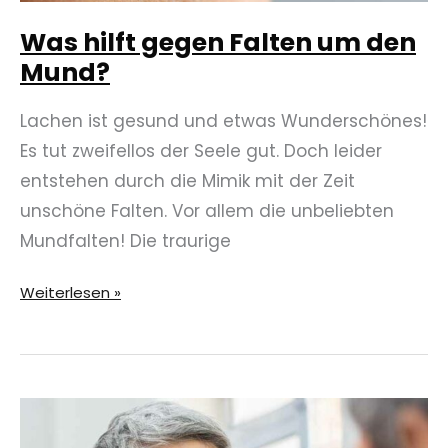
Was hilft gegen Falten um den
Mund?
Lachen ist gesund und etwas Wunderschönes!
Es tut zweifellos der Seele gut. Doch leider
entstehen durch die Mimik mit der Zeit
unschöne Falten. Vor allem die unbeliebten
Mundfalten! Die traurige
Was
Weiterlesen »
hilft
gegen
Falten
um
den