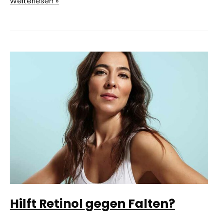
Anti
Weiterlesen »
Aging
Tipps:
Was
du
tun
kannst!
Hilft Retinol gegen Falten?