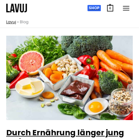
Zum
SHOP
0
Inhalt
Lavuj
»
Blog
springen
Durch Ernährung länger jung