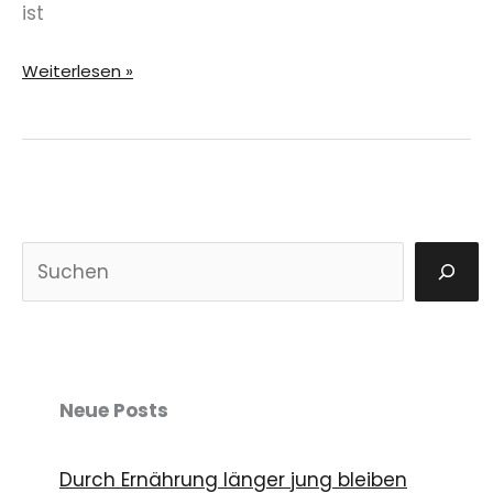
ist
Gesichtsfalten:
Weiterlesen »
Wie
sie
entstehen
und
was
S
hilft
u
c
h
e
Neue Posts
n
Durch Ernährung länger jung bleiben