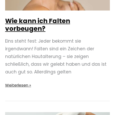
Wie kann ich Falten
vorbeugen?
Eins steht fest: Jeder bekommt sie
irgendwann! Falten sind ein Zeichen der
natürlichen Hautalterung – sie zeigen
schließlich, dass wir gelebt haben und das ist
auch gut so. Allerdings gelten
Wie
Weiterlesen »
kann
ich
Falten