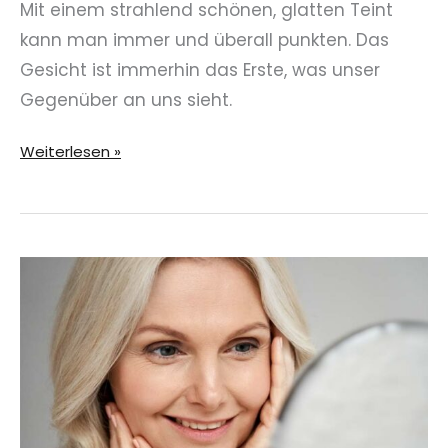
Mit einem strahlend schönen, glatten Teint
kann man immer und überall punkten. Das
Gesicht ist immerhin das Erste, was unser
Gegenüber an uns sieht.
Was
Weiterlesen »
Hyaluron
mit
deinem
Gesicht
macht