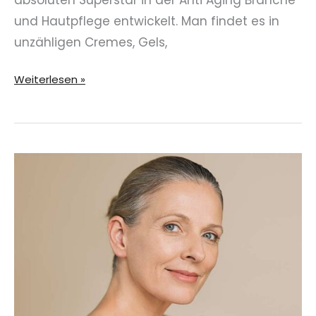
absoluten Superstar in der Anti Aging Branche
und Hautpflege entwickelt. Man findet es in
unzähligen Cremes, Gels,
Warum
Weiterlesen »
Hyaluron
so
wichtig
ist!