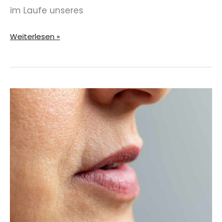
im Laufe unseres
Was
Weiterlesen »
ist
Anti
Aging?