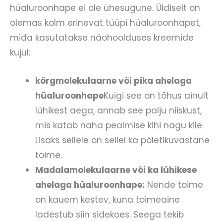
hüaluroonhape ei ole ühesugune. Üldiselt on
olemas kolm erinevat tüüpi hüaluroonhapet,
mida kasutatakse näohoolduses kreemide
kujul:
kõrgmolekulaarne või pika ahelaga
hüaluroonhape
Kuigi see on tõhus ainult
lühikest aega, annab see palju niiskust,
mis katab naha pealmise kihi nagu kile.
Lisaks sellele on sellel ka põletikuvastane
toime.
Madalamolekulaarne või ka lühikese
ahelaga hüaluroonhape:
Nende toime
on kauem kestev, kuna toimeaine
ladestub siin sidekoes. Seega tekib