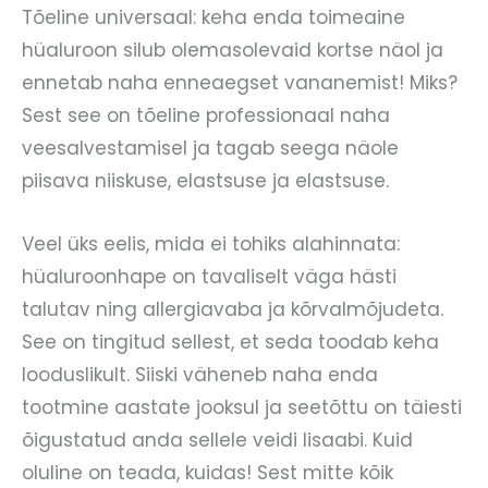
Tõeline universaal: keha enda toimeaine
hüaluroon silub olemasolevaid kortse näol ja
ennetab naha enneaegset vananemist! Miks?
Sest see on tõeline professionaal naha
veesalvestamisel ja tagab seega näole
piisava niiskuse, elastsuse ja elastsuse.
Veel üks eelis, mida ei tohiks alahinnata:
hüaluroonhape on tavaliselt väga hästi
talutav ning allergiavaba ja kõrvalmõjudeta.
See on tingitud sellest, et seda toodab keha
looduslikult. Siiski väheneb naha enda
tootmine aastate jooksul ja seetõttu on täiesti
õigustatud anda sellele veidi lisaabi. Kuid
oluline on teada, kuidas! Sest mitte kõik