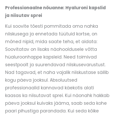
Professionaalne nõuanne: Hyaluroni kapslid
ja niisutav sprei
Kui soovite tõesti pommitada oma nahka
niiskusega ja ennetada tüütuid kortse, on
mõned nipid, mida saate teha, et aidata:
Soovitatav on lisaks näohooldusele võtta
hüaluroonhappe kapsleid. Need toimivad
seestpoolt ja suurendavad niiskusevarustust.
Nad tagavad, et naha vajalik niiskustase säilib
kogu päeva jooksul. Absoluutsed
professionaalid kannavad käekotis alati
kaasas ka niisutavat sprei. Kui näonahk hakkab
päeva jooksul kuivaks jääma, saab seda kohe
paari pihustiga parandada. Kui seda kõike