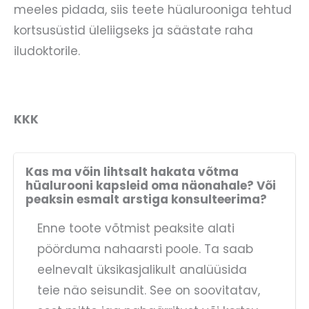
meeles pidada, siis teete hüalurooniga tehtud
kortsusüstid üleliigseks ja säästate raha
iludoktorile.
KKK
Kas ma võin lihtsalt hakata võtma
hüalurooni kapsleid oma näonahale? Või
peaksin esmalt arstiga konsulteerima?
Enne toote võtmist peaksite alati
pöörduma nahaarsti poole. Ta saab
eelnevalt üksikasjalikult analüüsida
teie näo seisundit. See on soovitatav,