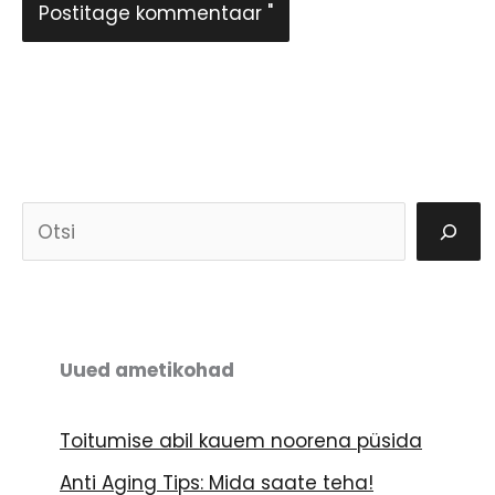
O
t
s
i
Uued ametikohad
Toitumise abil kauem noorena püsida
Anti Aging Tips: Mida saate teha!