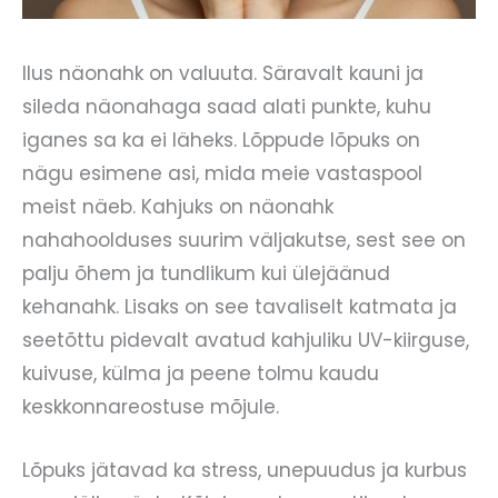
Ilus näonahk on valuuta. Säravalt kauni ja
sileda näonahaga saad alati punkte, kuhu
iganes sa ka ei läheks. Lõppude lõpuks on
nägu esimene asi, mida meie vastaspool
meist näeb. Kahjuks on näonahk
nahahoolduses suurim väljakutse, sest see on
palju õhem ja tundlikum kui ülejäänud
kehanahk. Lisaks on see tavaliselt katmata ja
seetõttu pidevalt avatud kahjuliku UV-kiirguse,
kuivuse, külma ja peene tolmu kaudu
keskkonnareostuse mõjule.
Lõpuks jätavad ka stress, unepuudus ja kurbus