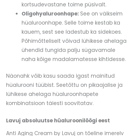
kortsudevastane toime püsivalt.
Oligohyaluroonhape:
See on väikseim
hüaluroonhape. Selle toime kestab ka
kauem, sest see ladestub ka sidekoes.
Põhimõtteliselt võivad lühikese ahelaga
ühendid tungida palju sügavamale
naha kõige madalamatesse kihtidesse.
Näonahk võib kasu saada igast mainitud
hüalurooni tüübist. Seetõttu on pikaajalise ja
lühikese ahelaga hüaluroonhapete
kombinatsioon täiesti soovitatav.
Lavuj absoluutse hüaluroonilöögi eest
Anti Aging Cream by Lavuj on tõeline imerelv