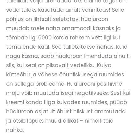
täielikult välja arendada. Üks oluline tegur on:
seda tuleks kasutada ainult vannitoas! Selle
põhjus on lihtsalt seletatav: hüaluroon
muudab meie naha omamoodi käsnaks ja
tõmbab ligi 6000 korda rohkem vett ligi kui
tema enda kaal. See talletatakse nahas. Kuid
nagu käsna, saab hüaluroon imenduda ainult
siis, kui seal on piisavalt vedelikku. Kuiva
kütteõhu ja vähese õhuniiskusega ruumides
on sellega probleeme. Hüalurooni positiivne
mõju võib muutuda isegi negatiivseks: Sest kui
kreemi kanda liiga kuivades ruumides, püüab
hüaluroon asjatult õhust niiskust ammutada
ja otsib lõpuks muud allikat - nimelt teie
nahka.