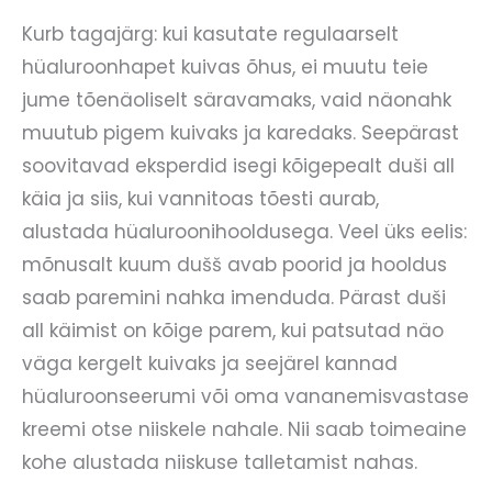
Kurb tagajärg: kui kasutate regulaarselt
hüaluroonhapet kuivas õhus, ei muutu teie
jume tõenäoliselt säravamaks, vaid näonahk
muutub pigem kuivaks ja karedaks. Seepärast
soovitavad eksperdid isegi kõigepealt duši all
käia ja siis, kui vannitoas tõesti aurab,
alustada hüaluroonihooldusega. Veel üks eelis:
mõnusalt kuum dušš avab poorid ja hooldus
saab paremini nahka imenduda. Pärast duši
all käimist on kõige parem, kui patsutad näo
väga kergelt kuivaks ja seejärel kannad
hüaluroonseerumi või oma vananemisvastase
kreemi otse niiskele nahale. Nii saab toimeaine
kohe alustada niiskuse talletamist nahas.