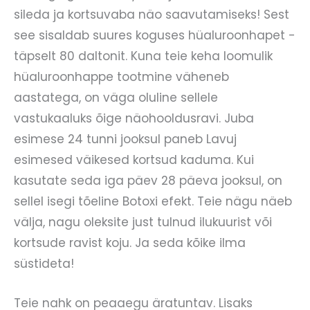
sileda ja kortsuvaba näo saavutamiseks! Sest
see sisaldab suures koguses hüaluroonhapet -
täpselt 80 daltonit. Kuna teie keha loomulik
hüaluroonhappe tootmine väheneb
aastatega, on väga oluline sellele
vastukaaluks õige näohooldusravi. Juba
esimese 24 tunni jooksul paneb Lavuj
esimesed väikesed kortsud kaduma. Kui
kasutate seda iga päev 28 päeva jooksul, on
sellel isegi tõeline Botoxi efekt. Teie nägu näeb
välja, nagu oleksite just tulnud ilukuurist või
kortsude ravist koju. Ja seda kõike ilma
süstideta!
Teie nahk on peaaegu äratuntav. Lisaks