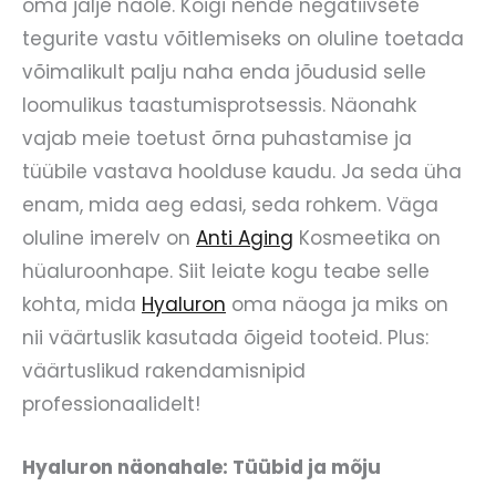
oma jälje näole. Kõigi nende negatiivsete
tegurite vastu võitlemiseks on oluline toetada
võimalikult palju naha enda jõudusid selle
loomulikus taastumisprotsessis. Näonahk
vajab meie toetust õrna puhastamise ja
tüübile vastava hoolduse kaudu. Ja seda üha
enam, mida aeg edasi, seda rohkem. Väga
oluline imerelv on
Anti Aging
Kosmeetika on
hüaluroonhape. Siit leiate kogu teabe selle
kohta, mida
Hyaluron
oma näoga ja miks on
nii väärtuslik kasutada õigeid tooteid. Plus:
väärtuslikud rakendamisnipid
professionaalidelt!
Hyaluron näonahale: Tüübid ja mõju