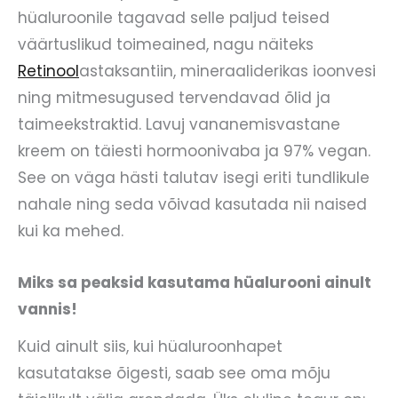
hüaluroonile tagavad selle paljud teised
väärtuslikud toimeained, nagu näiteks
Retinool
astaksantiin, mineraaliderikas ioonvesi
ning mitmesugused tervendavad õlid ja
taimeekstraktid. Lavuj vananemisvastane
kreem on täiesti hormoonivaba ja 97% vegan.
See on väga hästi talutav isegi eriti tundlikule
nahale ning seda võivad kasutada nii naised
kui ka mehed.
Miks sa peaksid kasutama hüalurooni ainult
vannis!
Kuid ainult siis, kui hüaluroonhapet
kasutatakse õigesti, saab see oma mõju