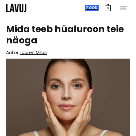
Skip
POOD
0
to
content
Mida teeb hüaluroon teie
näoga
Autor
Lauren Milas