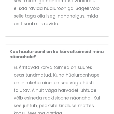
sest mitte iga nahaärritust või kortsu
ei saa ravida hüalurooniga. Sageli võib
selle taga olla isegi nahahaigus, mida
arst saab siis ravida.
Kas hüaluroonil on ka kõrvaltoimeid minu
näonahale?
Ei. Ärritavad kõrvaltoimed on suures
osas tundmatud. Kuna hüaluroonhape
on inimkeha aine, on see väga hästi
talutav. Ainult väga harvadel juhtudel
võib esineda reaktsioone näonahal. Kui
see juhtub, peaksite kindluse mõttes
konsulteerima arstiga.