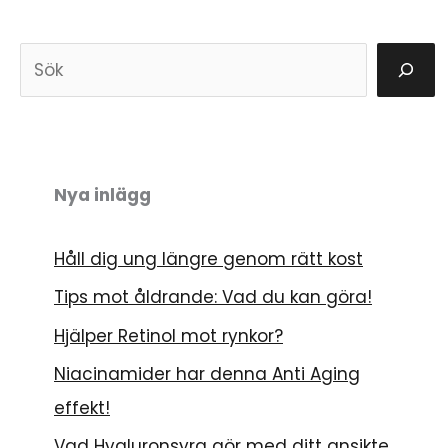
S
ö
k
Nya inlägg
Håll dig ung längre genom rätt kost
Tips mot åldrande: Vad du kan göra!
Hjälper Retinol mot rynkor?
Niacinamider har denna Anti Aging
effekt!
Vad Hyaluronsyra gör med ditt ansikte