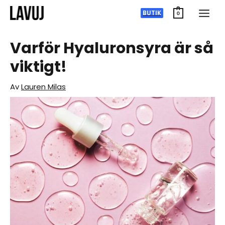
Hoppa
BUTIK
0
till
innehåll
Varför Hyaluronsyra är så
viktigt!
Av
Lauren Milas