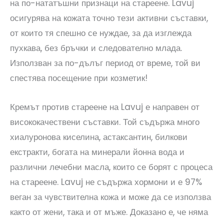
на по-нататъшни признаци на стареене. Lavuj
осигурява на кожата точно тези активни съставки,
от които тя спешно се нуждае, за да изглежда
пухкава, без бръчки и следователно млада.
Използван за по-дълъг период от време, той ви
спестява посещение при козметик!
Кремът против стареене на Lavuj е направен от
висококачествени съставки. Той съдържа много
хиалуронова киселина, астаксантин, билкови
екстракти, богата на минерали йонна вода и
различни лечебни масла, които се борят с процеса
на стареене. Lavuj не съдържа хормони и е 97%
веган за чувствителна кожа и може да се използва
както от жени, така и от мъже. Доказано е, че няма