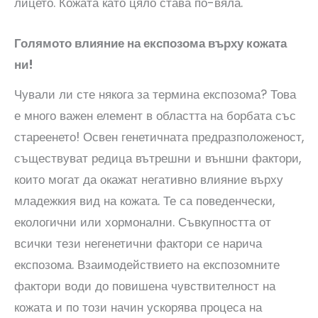
лицето. Кожата като цяло става по-вяла.
Голямото влияние на експозома върху кожата
ни!
Чували ли сте някога за термина експозома? Това
е много важен елемент в областта на борбата със
стареенето! Освен генетичната предразположеност,
съществуват редица вътрешни и външни фактори,
които могат да окажат негативно влияние върху
младежкия вид на кожата. Те са поведенчески,
екологични или хормонални. Съвкупността от
всички тези негенетични фактори се нарича
експозома. Взаимодействието на експозомните
фактори води до повишена чувствителност на
кожата и по този начин ускорява процеса на