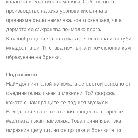
колагена и еластина намалява. Собственото
производство на хиалуронова киселина в
организма също намалява, което означава, че в
дермата се съхранява по-малко влага.
Кръвообращението на кожата се влошава и тя губи
младостта си. Тя става по-тънка и по-склонна към
образуване на бръчки.
Подкожието
Най-долният слой на кожата се състои основно от
съединителна тъкан и мазнини. Той свързва
кожата с намиращите се под нея мускули.
Вследствие на естествения процес на стареене
мастната тъкан намалява. Това причинява така
омразния целулит, но също така и бръчките по