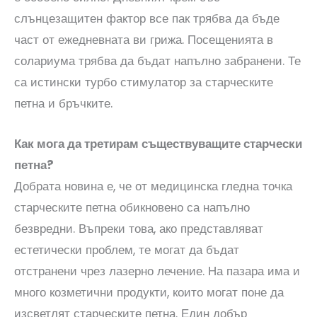
слънцезащитен фактор все пак трябва да бъде
част от ежедневната ви грижа. Посещенията в
солариума трябва да бъдат напълно забранени. Те
са истински турбо стимулатор за старческите
петна и бръчките.
Как мога да третирам съществуващите старчески
петна?
Добрата новина е, че от медицинска гледна точка
старческите петна обикновено са напълно
безвредни. Въпреки това, ако представляват
естетически проблем, те могат да бъдат
отстранени чрез лазерно лечение. На пазара има и
много козметични продукти, които могат поне да
изсветлят старческите петна. Един добър