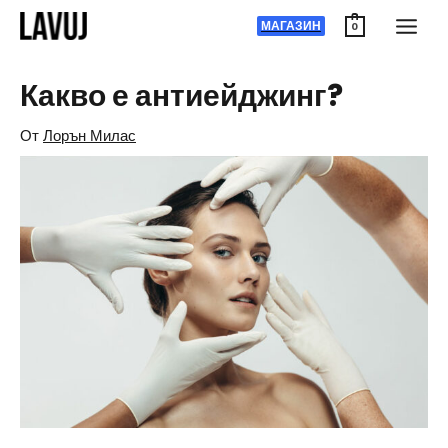
Преминаване
МАГАЗИН
0
към
съдържанието
Какво е антиейджинг?
От
Лорън Милас