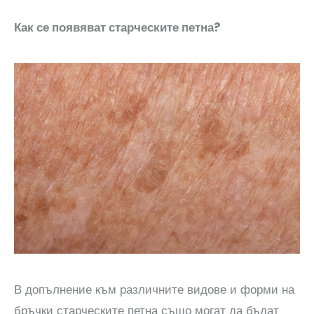
Как се появяват старческите петна?
В допълнение към различните видове и форми на
бръчки старческите петна също могат да бъдат