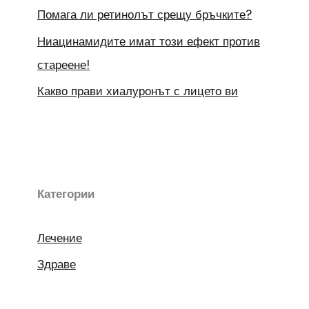
Помага ли ретинолът срещу бръчките?
Ниацинамидите имат този ефект против
стареене!
Какво прави хиалуронът с лицето ви
Категории
Лечение
Здраве