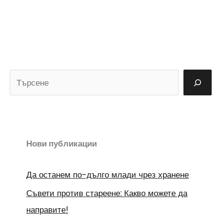
Т
ъ
р
с
е
Нови публикации
н
Да останем по-дълго млади чрез хранене
е
Съвети против стареене: Какво можете да
направите!