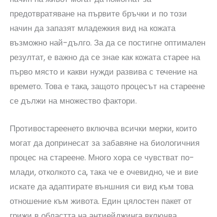
предотвратяване на първите бръчки и по този
начин да запазят младежкия вид на кожата
възможно най-дълго. За да се постигне оптимален
резултат, е важно да се знае как кожата старее на
първо място и какви нужди развива с течение на
времето. Това е така, защото процесът на стареене
се дължи на множество фактори.
Противостареенето включва всички мерки, които
могат да допринесат за забавяне на биологичния
процес на стареене. Много хора се чувстват по-
млади, отколкото са, така че е очевидно, че и вие
искате да адаптирате външния си вид към това
отношение към живота. Един цялостен пакет от
грижи в областта на антиейджинга включва