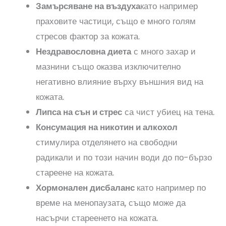
Замърсяване на въздуха
като например
праховите частици, също е много голям
стресов фактор за кожата.
Нездравословна диета
с много захар и
мазнини също оказва изключително
негативно влияние върху външния вид на
кожата.
Липса на сън и стрес
са чист убиец на тена.
Консумация на никотин и алкохол
стимулира отделянето на свободни
радикали и по този начин води до по-бързо
стареене на кожата.
Хормонален дисбаланс
като например по
време на менопаузата, също може да
насърчи стареенето на кожата.