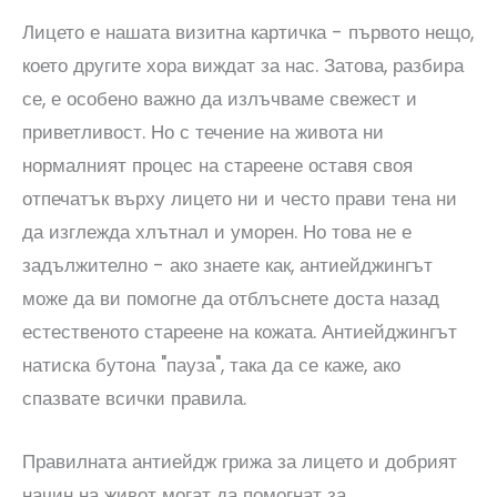
Лицето е нашата визитна картичка - първото нещо,
което другите хора виждат за нас. Затова, разбира
се, е особено важно да излъчваме свежест и
приветливост. Но с течение на живота ни
нормалният процес на стареене оставя своя
отпечатък върху лицето ни и често прави тена ни
да изглежда хлътнал и уморен. Но това не е
задължително - ако знаете как, антиейджингът
може да ви помогне да отблъснете доста назад
естественото стареене на кожата. Антиейджингът
натиска бутона "пауза", така да се каже, ако
спазвате всички правила.
Правилната антиейдж грижа за лицето и добрият
начин на живот могат да помогнат за