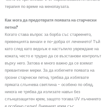
терапия по време на менопаузата.
Как мога да предотвратя появата на старчески
петна?
Когато става въпрос за борба със стареенето,
превенцията винаги е по-добра от лечението! Тъй
като след като веднъж е настъпило увреждане на
кожата, често е трудно да се възстанови контролът
върху него. Затова е много важно да се вземат
превантивни мерки. За да избегнете появата на
грозни старчески петна, трябва да избягвате
пряката слънчева светлина - особено по обяд,
никога не трябва да излизате навън без
слънцезащитен крем, защото тогава UV лъчението
е особено силно! Дневният крем със