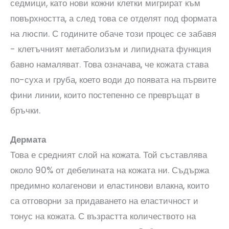
седмици, като нови кожни клетки мигрират към
повърхността, а след това се отделят под формата
на люспи. С годините обаче този процес се забавя
- клетъчният метаболизъм и липидната функция
бавно намаляват. Това означава, че кожата става
по-суха и груба, което води до появата на първите
фини линии, които постепенно се превръщат в
бръчки.
Дермата
Това е средният слой на кожата. Той съставлява
около 90% от дебелината на кожата ни. Съдържа
предимно колагенови и еластинови влакна, които
са отговорни за придаването на еластичност и
тонус на кожата. С възрастта количеството на