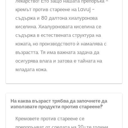
лекарство! Ето защо нашата препоръка -
кремът против стареене на Lavuj -
съдържа и 80 далтона хиалуронова
киселина. Хиалуроновата киселина се
съдържа в естествената структура на
кожата, но производството ѝ намалява с
възрастта. Тя има важната задача да
осигурява влага и затова е тайната на
младата кожа.
На каква възраст трябва да започнете да
използвате продукти против стареене?
Кремовете против стареене се
препоръчват от средата на 20-те години,