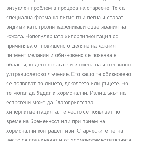
визуален проблем в процеса на стареене. Те са
специална форма на пигментни петна и стават
видими като грозни кафеникави оцветявания на
кожата. Непопулярната хиперпигментация се
причинява от повишено отделяне на кожния
пигмент меланин и обикновено се появява в
области, където кожата е изложена на интензивно
ултравиолетово лъчение. Ето защо те обикновено
се появяват по лицето, деколтето или ръцете. Но
те могат да бъдат и хормонални. Излишъкът на
естрогени може да благоприятства
хиперпигментацията. Те често се появяват по
време на бременност или при прием на
хормонални контрацептиви. Старческите петна
често се причиняват и от хормонозаместителната