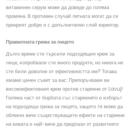
витаминен серум може да доведе до голяма
промяна. В противен случай петната могат да се
прикрият добре и с допълнителен слой коректор.
Правилната грижа за лицето
Дълго време сте търсили подходящия крем за
лице, изпробвали сте много продукти, но никога не
сте били доволни от ефективността им? Тогава
имаме ценен съвет за вас: Препоръчваме ви
високоефективния крем против стареене от Lavuj!
Голяма част от борбата със стареенето е изборът
на подходяща грижа за лицето, защото тя може да
облекчи вече съществуващите ефекти на стареене
на кожата и най-вече да предпази от развитието