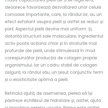
masiv capacitatea pielii de a se regenera,
deoarece favorizează dezvoltarea unor celule
cornoase importante, care, la rândul lor, au un
efect exfoliant asupra pielii și astfel se reduc și
porii. Aspectul pielii devine mai uniform. Și,
datorită structurii sale moleculare, ingredientul
activ poate acționa chiar și în straturile mai
profunde ale pielii, unde stimulează în mod
corespunzător producția de colagen proprie
organismului. Iar un cadru stabil de colagen
asigură, la rândul său, un țesut conjunctiv ferm
și o elasticitate optimă a pielii.
Retinolul ajută, de asemenea, pielea să își
păstreze echilibrul de hidratare și, astfel, ajută
și împotriva petelor uscate. Pielea este astfel