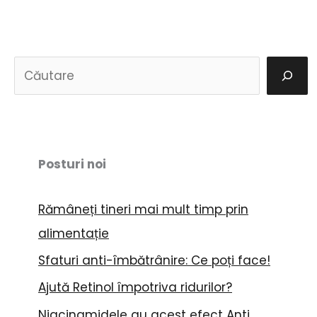
C
a
u
t
ă
Posturi noi
Rămâneți tineri mai mult timp prin
alimentație
Sfaturi anti-îmbătrânire: Ce poți face!
Ajută Retinol împotriva ridurilor?
Niacinamidele au acest efect Anti