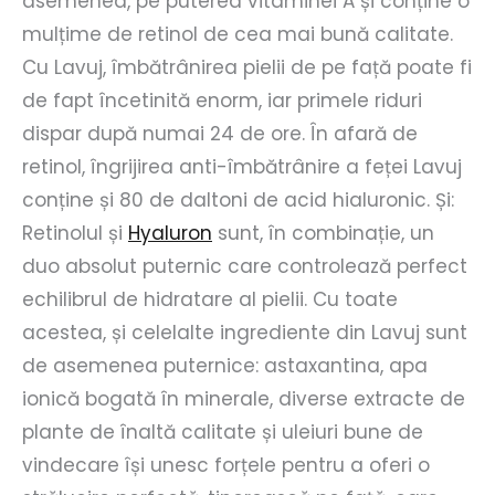
asemenea, pe puterea vitaminei A și conține o
mulțime de retinol de cea mai bună calitate.
Cu Lavuj, îmbătrânirea pielii de pe față poate fi
de fapt încetinită enorm, iar primele riduri
dispar după numai 24 de ore. În afară de
retinol, îngrijirea anti-îmbătrânire a feței Lavuj
conține și 80 de daltoni de acid hialuronic. Și:
Retinolul și
Hyaluron
sunt, în combinație, un
duo absolut puternic care controlează perfect
echilibrul de hidratare al pielii. Cu toate
acestea, și celelalte ingrediente din Lavuj sunt
de asemenea puternice: astaxantina, apa
ionică bogată în minerale, diverse extracte de
plante de înaltă calitate și uleiuri bune de
vindecare își unesc forțele pentru a oferi o