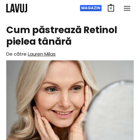
Treci
MAGAZIN
0
la
conținut
Cum păstrează Retinol
pielea tânără
De către
Lauren Milas