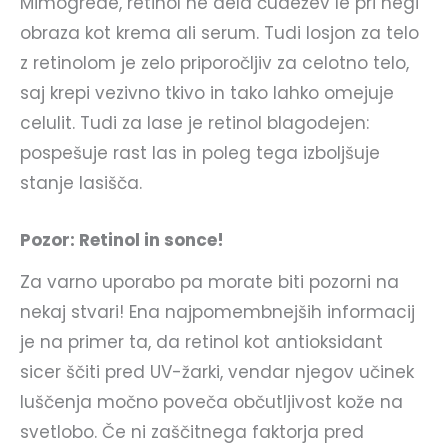
Mimogrede, retinol ne dela čudežev le pri negi
obraza kot krema ali serum. Tudi losjon za telo
z retinolom je zelo priporočljiv za celotno telo,
saj krepi vezivno tkivo in tako lahko omejuje
celulit. Tudi za lase je retinol blagodejen:
pospešuje rast las in poleg tega izboljšuje
stanje lasišča.
Pozor: Retinol in sonce!
Za varno uporabo pa morate biti pozorni na
nekaj stvari! Ena najpomembnejših informacij
je na primer ta, da retinol kot antioksidant
sicer ščiti pred UV-žarki, vendar njegov učinek
luščenja močno poveča občutljivost kože na
svetlobo. Če ni zaščitnega faktorja pred