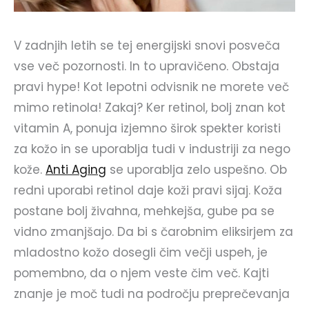
V zadnjih letih se tej energijski snovi posveča
vse več pozornosti. In to upravičeno. Obstaja
pravi hype! Kot lepotni odvisnik ne morete več
mimo retinola! Zakaj? Ker retinol, bolj znan kot
vitamin A, ponuja izjemno širok spekter koristi
za kožo in se uporablja tudi v industriji za nego
kože.
Anti Aging
se uporablja zelo uspešno. Ob
redni uporabi retinol daje koži pravi sijaj. Koža
postane bolj živahna, mehkejša, gube pa se
vidno zmanjšajo. Da bi s čarobnim eliksirjem za
mladostno kožo dosegli čim večji uspeh, je
pomembno, da o njem veste čim več. Kajti
znanje je moč tudi na področju preprečevanja