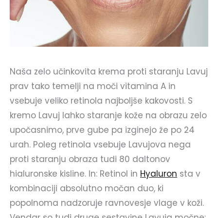
Naša zelo učinkovita krema proti staranju Lavuj
prav tako temelji na moči vitamina A in
vsebuje veliko retinola najboljše kakovosti. S
kremo Lavuj lahko staranje kože na obrazu zelo
upočasnimo, prve gube pa izginejo že po 24
urah. Poleg retinola vsebuje Lavujova nega
proti staranju obraza tudi 80 daltonov
hialuronske kisline. In: Retinol in
Hyaluron
sta v
kombinaciji absolutno močan duo, ki
popolnoma nadzoruje ravnovesje vlage v koži.
Vendar so tudi druge sestavine Lavuja močne: