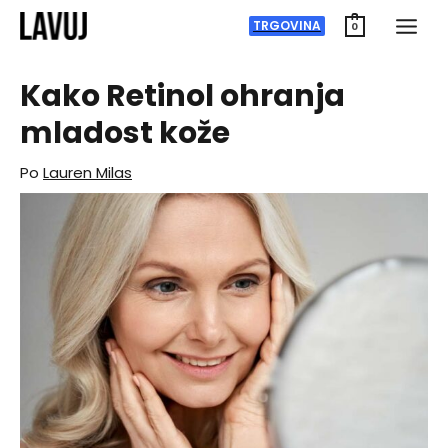
Preskoči
TRGOVINA
0
na
vsebino
Kako Retinol ohranja
mladost kože
Po
Lauren Milas