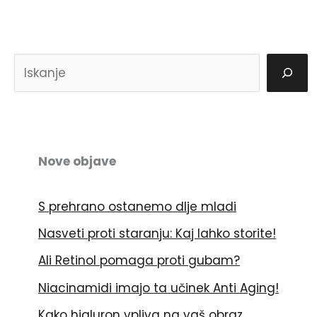
I
š
č
i
Nove objave
S prehrano ostanemo dlje mladi
Nasveti proti staranju: Kaj lahko storite!
Ali Retinol pomaga proti gubam?
Niacinamidi imajo ta učinek Anti Aging!
Kako hialuron vpliva na vaš obraz