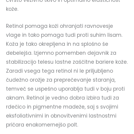
čvrsto vezivno tkivo in optimalno elastičnost
kože.
Retinol pomaga koži ohranjati ravnovesje
vlage in tako pomaga tudi proti suhim lisam.
Koža je tako okrepljena in na splošno še
debelejša. Izjemno pomemben dejavnik za
stabilizacijo telesu lastne zaščitne bariere kože.
Zaradi vsega tega retinol ni le priljubljeno
čudežno orožje za preprečevanje staranja,
temveč se uspešno uporablja tudi v boju proti
aknam. Retinol je vedno dobra izbira tudi za
rdečico in pigmentne madeže, saj s svojimi
eksfoliativnimi in obnovitvenimi lastnostmi
pričara enakomernejšo polt.